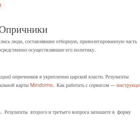
И
Опричники
ись люди, составлявшие отборную, привилегированную часть
осредственно осуществлявшие его политику.
кции) опричников в укреплении царской власти. Результаты
тальной карты
Mindomo
. Как работать с сервисом —
инструкци
. Результаты второго и третьего вопроса запишите в форму