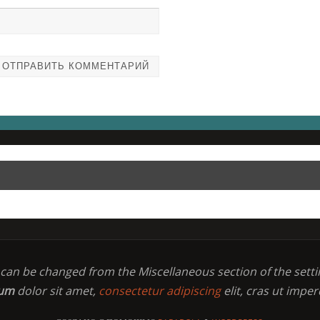
t can be changed from the Miscellaneous section of the setti
sum
dolor sit amet,
consectetur adipiscing
elit, cras ut imper