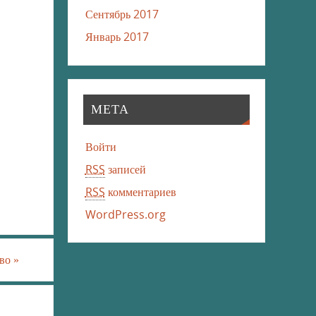
Сентябрь 2017
Январь 2017
МЕТА
Войти
RSS
записей
RSS
комментариев
WordPress.org
тво
»