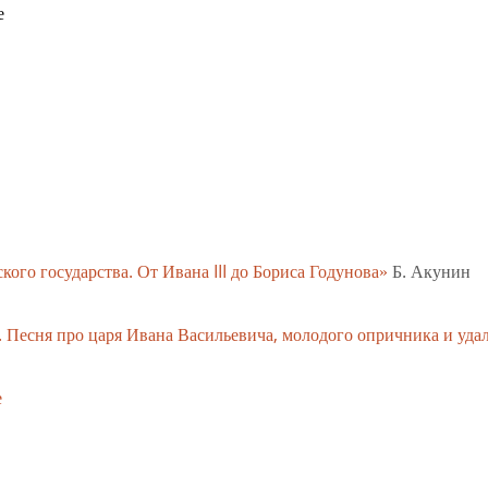
ого государства. От Ивана III до Бориса Годунова»
Б. Акунин
Песня про царя Ивана Васильевича, молодого опричника и уда
е