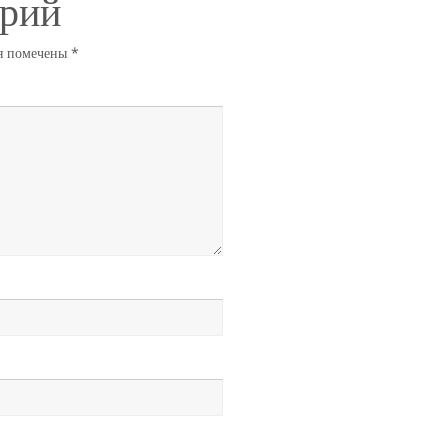
арий
я помечены
*