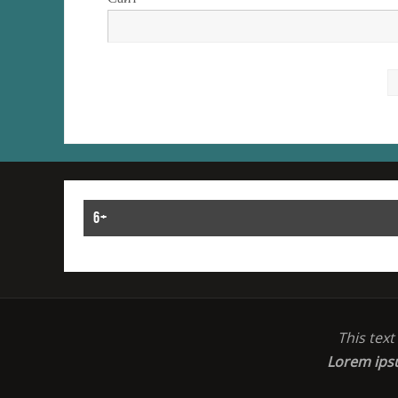
6+
This tex
Lorem ip