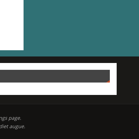
ngs page.
diet augue.