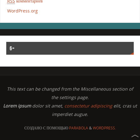
RSS
комментариев
WordPress.org
6+
This text can be changed from the Miscellaneous section of
the settings page.
Lorem ipsum
dolor sit amet,
consectetur adipiscing
elit, cras ut
imperdiet augue.
СОЗДАНО С ПОМОЩЬЮ
PARABOLA
&
WORDPRESS.