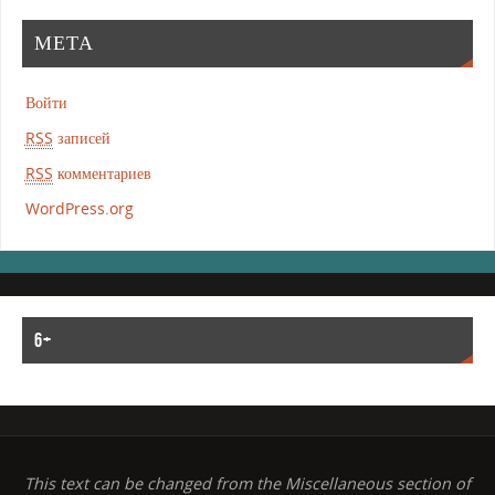
МЕТА
Войти
RSS
записей
RSS
комментариев
WordPress.org
6+
This text can be changed from the Miscellaneous section of