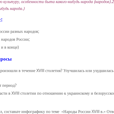
 культуру, особенности быта какого-нибудь народа (народов).
2
будь народа.)
:
России разных народов;
 народов России;
 и в конце)
просы
оизошли в течение XVIII столетия? Улучшилась или ухудшилась
т период?
сти в XVIII столетии по отношению к украинскому и белорусск
 составьте инфографику по теме «Народы России XVIII в.» Отв