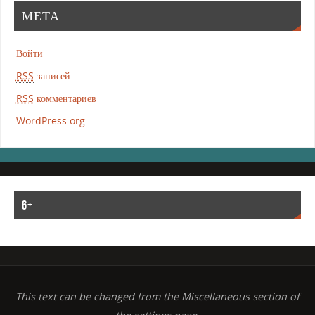
МЕТА
Войти
RSS
записей
RSS
комментариев
WordPress.org
6+
This text can be changed from the Miscellaneous section of