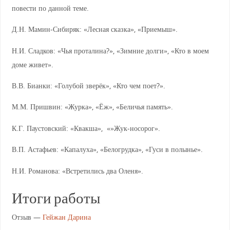
повести по данной теме.
Д.Н. Мамин-Сибиряк: «Лесная сказка», «Приемыш».
Н.И. Сладков: «Чья проталина?», «Зимние долги», «Кто в моем
доме живет».
В.В. Бианки: «Голубой зверёк», «Кто чем поет?».
М.М. Пришвин: «Журка», «Ёж», «Беличья память».
К.Г. Паустовский: «Квакша», «»Жук-носорог».
В.П. Астафьев: «Капалуха», «Белогрудка», «Гуси в полынье».
Н.И. Романова: «Встретились два Оленя».
Итоги работы
Отзыв —
Гейжан Дарина