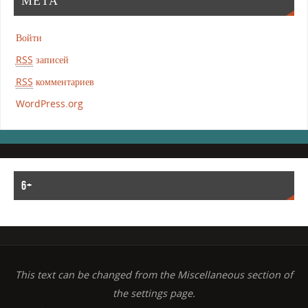
МЕТА
Войти
RSS
записей
RSS
комментариев
WordPress.org
6+
This text can be changed from the Miscellaneous section of
the settings page.