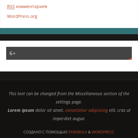
RSS
комментариев
WordPress.org
6+
This text can be changed from the Miscellaneous section of the
settings page.
Lorem ipsum
dolor sit amet,
consectetur adipiscing
elit, cras ut
imperdiet augue.
СОЗДАНО С ПОМОЩЬЮ
PARABOLA
&
WORDPRESS.